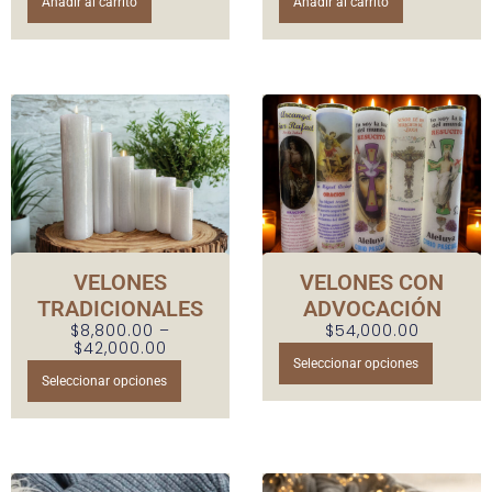
Añadir al carrito
Añadir al carrito
VELONES
VELONES CON
TRADICIONALES
ADVOCACIÓN
$
8,800.00
–
$
54,000.00
$
42,000.00
E
Seleccionar opciones
E
s
Seleccionar opciones
s
t
t
e
e
p
p
r