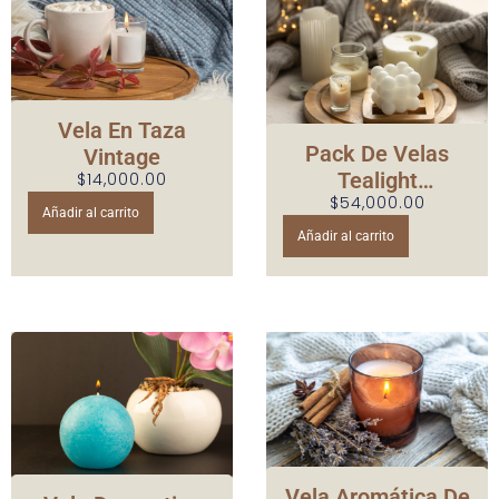
r
o
o
d
d
u
u
c
c
Vela En Taza
t
t
Pack De Velas
Vintage
o
o
Tealight
$
14,000.00
t
t
$
54,000.00
Perfumadas
i
Añadir al carrito
i
e
Añadir al carrito
e
n
n
e
e
m
m
ú
ú
l
l
t
t
i
i
p
p
l
Vela Aromática De
l