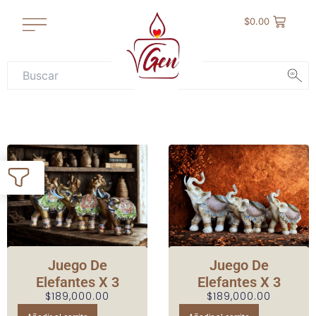
Ir
$
0.00
al
contenido
Page
Page
Juego De
Juego De
Elefantes X 3
Elefantes X 3
$
189,000.00
$
189,000.00